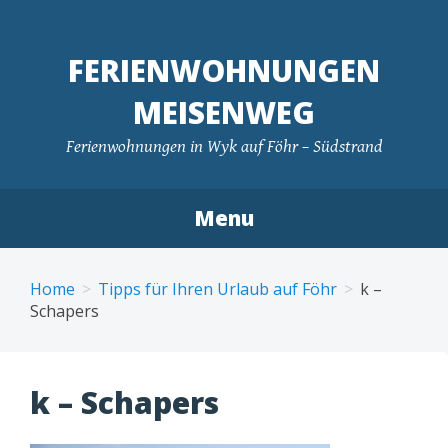
FERIENWOHNUNGEN
MEISENWEG
Ferienwohnungen in Wyk auf Föhr – Südstrand
Menu
Skip
to
Home
Tipps für Ihren Urlaub auf Föhr
k –
content
Schapers
k – Schapers